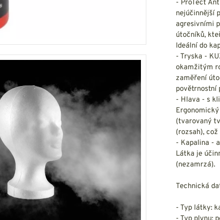
HOUPACÍ
- ProTect Ant
HMYZU
nejúčinnější 
OSTATNÍ
IKRÝVKY
agresivními 
útočníků, kte
NSTVÍ
Ideální do ka
- Tryska - K
okamžitým ro
zaměření útoč
povětrnostní 
Y...
- Hlava - s 
OVOVÉ
Ergonomický 
SVETRY
T
AKTICKÉ
(tvarovaný tv
REVNÉ
STATNÍ
(rozsah), což
VÉ
NÍ
- Kapalina - 
Látka je účin
(nezamrzá).
DOPLŇKY
Technická da
- Typ látky: k
- Typ plynu: 