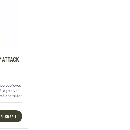
P ATTACK
nou pepřovou
i agresivní
 má charakter
4m
ZOBRAZIT