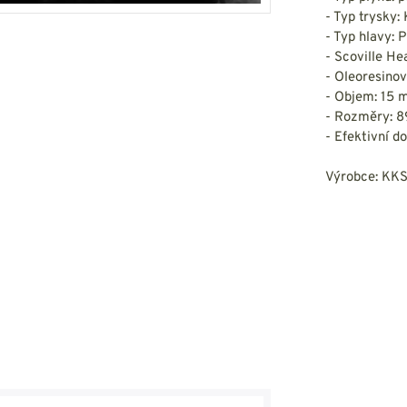
- Typ trysky: 
- Typ hlavy: 
- Scoville H
- Oleoresino
- Objem: 15 m
- Rozměry: 
- Efektivní d
Výrobce: KK