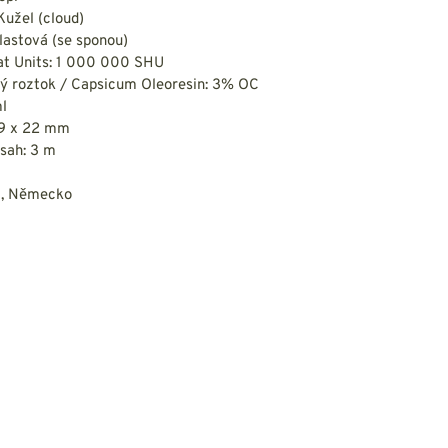
Kužel (cloud)
Plastová (se sponou)
eat Units: 1 000 000 SHU
vý roztok / Capsicum Oleoresin: 3% OC
l
89 x 22 mm
osah: 3 m
S, Německo