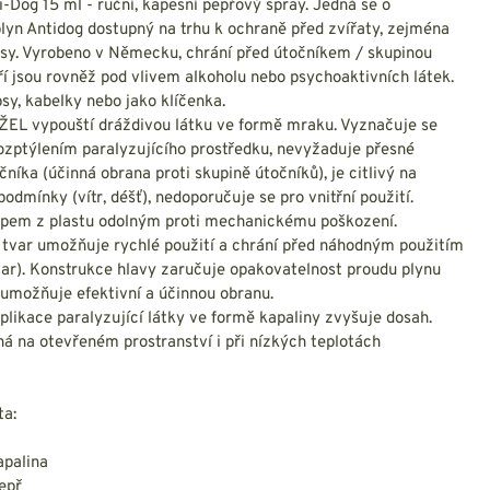
NESMEKY -
i-Dog 15 ml - ruční, kapesní pepřový spray. Jedná se o
protiskluzové návleky
plyn Antidog dostupný na trhu k ochraně před zvířaty, zejména
KAMAŠE - holeňové
psy. Vyrobeno v Německu, chrání před útočníkem / skupinou
návleky
ří jsou rovněž pod vlivem alkoholu nebo psychoaktivních látek.
OSTATNÍ
psy, kabelky nebo jako klíčenka.
PŘÍSLUŠENSTVÍ
UŽEL vypouští dráždivou látku ve formě mraku. Vyznačuje se
zptýlením paralyzujícího prostředku, nevyžaduje přesné
níka (účinná obrana proti skupině útočníků), je citlivý na
podmínky (vítr, déšť), nedoporučuje se pro vnitřní použití.
klipem z plastu odolným proti mechanickému poškození.
tvar umožňuje rychlé použití a chrání před náhodným použitím
ERMOPRÁDLO
VESTY
ar). Konstrukce hlavy zaručuje opakovatelnost proudu plynu
VESTY LETNÍ
 umožňuje efektivní a účinnou obranu.
NEZATEPLENÉ
aplikace paralyzující látky ve formě kapaliny zvyšuje dosah.
VESTY ZATEPLENÉ
ná na otevřeném prostranství i při nízkých teplotách
ta:
apalina
pepř