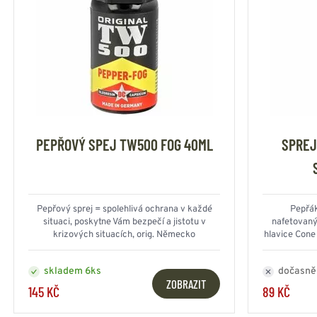
PEPŘOVÝ SPEJ TW500 FOG 40ML
SPREJ
Pepřový sprej = spolehlivá ochrana v každé
Pepřák
situaci, poskytne Vám bezpečí a jistotu v
nafetovaným
krizových situacích, orig. Německo
hlavice Cone
HOERNECKE
skladem 6ks
dočasně
ZOBRAZIT
145 KČ
89 KČ