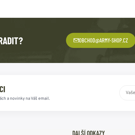
RADIT?
OBCHOD@ARMY-SHOP.CZ
CI
ách a novinky na Váš email.
DALŠÍ ODKAZY