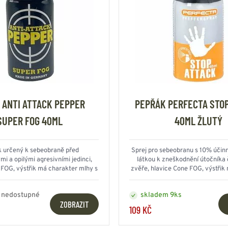
 ANTI ATTACK PEPPER
PEPŘÁK PERFECTA STO
SUPER FOG 40ML
40ML ŽLUTÝ
 určený k sebeobraně před
Sprej pro sebeobranu s 10% účin
i a opilými agresivními jedinci,
látkou k zneškodnění útočníka č
 FOG, výstřik má charakter mlhy s
zvěře, hlavice Cone FOG, výstřik
dosahem až 4 metry
mlhy s dosahem až 
 nedostupné
skladem 9ks
ZOBRAZIT
109 KČ