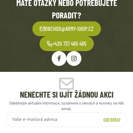
MÁTE OTÁZKY NEBO POTŘEBUJETE
PORADIT?
OBCHOD@ARMY-SHOP.CZ
+420 737 465 465
NENECHTE SI UJÍT ŽÁDNOU AKCI
Odebírejte aktuální informace, oznámení o slevách a novinky na Váš
email.
ODEBÍRAT