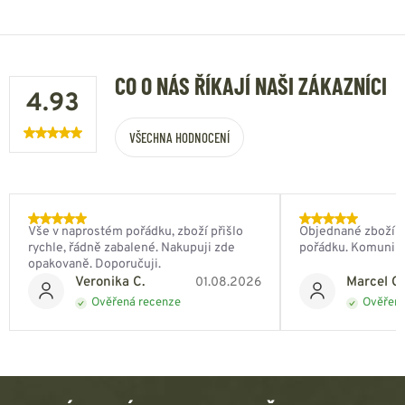
CO O NÁS ŘÍKAJÍ NAŠI ZÁKAZNÍCI
4.93
VŠECHNA HODNOCENÍ
Vše v naprostém pořádku, zboží přišlo
Objednané zboží do
rychle, řádně zabalené. Nakupuji zde
pořádku. Komunik
opakovaně. Doporučuji.
Veronika C.
Marcel Ch
01.08.2026
Ověřená recenze
Ověřená