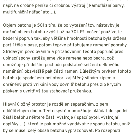
např. na drobné peníze či drobnou výstroj ( kamuflážní barvy,
multifunkční nářadí atd…).
Objem batohu je 50l s tím, že po vytažení tzv. nástavby je
možné objem batohu zvýšit až na 70l. Při nošení používejte
bederní popruh tak, aby většina hmotnosti batohu byla držena
partií těla v pase, potom teprve přitahujeme ramenní popruhy.
Střídavým povolováním a přitahováním těchto popruhů přes
upínací spony zatěžujeme více ramena nebo bedra, což
umožňuje při delším pochodu podstatné snížení celkového
namáhání, obzvláště pak části ramen. Důležitým prvkem tohoto
batohu je spodní vstupní otvor, zajištěný silným zipem a
chráněný proti vnikání vody dovnitř batohu přes zip krycím
páskem s uvnitř všitou stahovací pruženkou.
Hlavní úložný prostor je rozdělen separačním, zipem
oddělitelným dnem. Tento systém umožňuje ukládat do spodní
části batohu některé části výstroje ( spací pytel, výstrojní
doplňky …), které je pak možné vyndávat ze spodu batohu, aniž
by se musel celý obsah batohu vyprazdňovat. Po rozepnutí