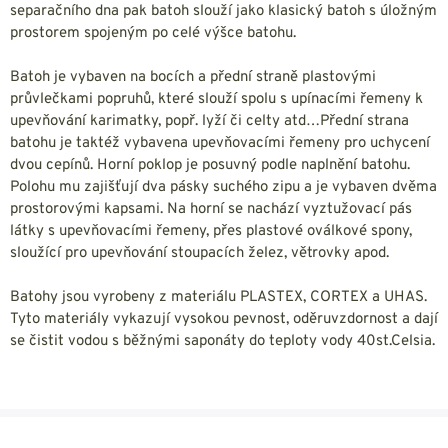
separačního dna pak batoh slouží jako klasický batoh s úložným
prostorem spojeným po celé výšce batohu.
Batoh je vybaven na bocích a přední straně plastovými
průvlečkami popruhů, které slouží spolu s upínacími řemeny k
upevňování karimatky, popř. lyží či celty atd…Přední strana
batohu je taktéž vybavena upevňovacími řemeny pro uchycení
dvou cepínů. Horní poklop je posuvný podle naplnění batohu.
Polohu mu zajišťují dva pásky suchého zipu a je vybaven dvěma
prostorovými kapsami. Na horní se nachází vyztužovací pás
látky s upevňovacími řemeny, přes plastové oválkové spony,
sloužící pro upevňování stoupacích želez, větrovky apod.
Batohy jsou vyrobeny z materiálu PLASTEX, CORTEX a UHAS.
Tyto materiály vykazují vysokou pevnost, oděruvzdornost a dají
se čistit vodou s běžnými saponáty do teploty vody 40st.Celsia.