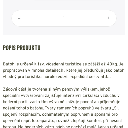
–
+
POPIS PRODUKTU
Batoh je určený k tzv. vícedenní turistice se zátěží až 40kg. Je
propracován v mnoha detailech , které jej předurčují jako batoh
vhodný pro turistiku, horolezectví, expediční cesty atd…
Zádová část je tvořena silným pěnovým výliskem, jehož
speciální vytvarování zajišťuje intenzivní cirkulaci vzduchu v
bederní partii zad a tím výrazně snižuje pocení a zpříjemňuje
nošení tohoto batohu. Tvary ramenních popruhů ve tvaru „S“,
spojený rozpínacím, odnímatelným popruhem a sponami pro
upevnění např. fotoaparátu, rovněž zlepšují komfort při nesení
batohu. Na bederních výztuhách se nachází malá kapsa určená