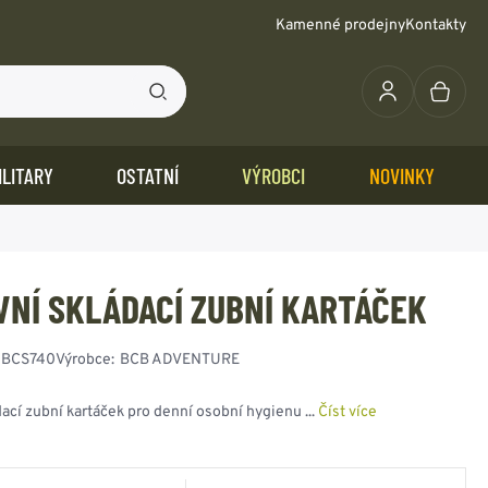
Kamenné prodejny
Kontakty
ILITARY
OSTATNÍ
VÝROBCI
NOVINKY
ANA - ŠŇŮRY -
BUNDY - PARKY - POLNÍ
TAKTICKÁ VÝSTROJ +
SURVIVAL
IRSOFT
AMUFLÁŽNÍ POTŘEBY
POUZDRA PISTOLOVÁ
PLÁŠTĚNKY - PONČA
OSTATNÍ
LŮZY - MIKINY
YGIENA
EPROMOKAVÉ VAKY
ROVAZY - OSTATNÍ
KABÁTY
DOPLŇKY
VNÍ SKLÁDACÍ ZUBNÍ KARTÁČEK
SADY NA PŘEŽITÍ
STŘELIVO BBs 6mm
PADÁKOVÉ ŠŇŮRY -
KAMUFLÁŽNÍ BARVY
BUNDY - KABÁTY
STEHENNÍ
TAKTICKÉ VESTY
PLÁŠTĚNKY - PONČA
JEDNOBAREVNÉ
KARTY NA PŘEŽITÍ
ZBRANĚ
LANA
NA OBLIČEJ
PARKY + KONGA
OPASKOVÁ
TAKTICKÉ SYSTÉMY
DEŠTNÍKY
BLŮZY
PÍŠŤALKY
OSTATNÍ DOPLŇKY
GUMICUKY -
KAMUFLÁŽNÍ
BOMBERY, CWU,
PODPAŽNÍ
BALISTICKÉ VESTY
DOPLŇKY
MASKÁČOVÉ BLŮZY
:
BCS740
Výrobce:
BCB ADVENTURE
OSTATNÍ
DZNAKY - VÝLOŽKY -
KNIHY - PŘÍRUČKY -
ELASTICKÉ
BARVY- SPREJE
ALJAŠKY N2B, N3B
DLOUHÉ ZBRANĚ
OSTATNÍ
NEPROMOKAVÉ
MIKINY
ODNOSTI
POPRUHY
KAMUFLÁŽNÍ PÁSKY
POLNÍ BUNDY
OSTATNÍ
KOMPLETY
ČASOPISY
OSTATNÍ - DOPLŇKY
ací zubní kartáček pro denní osobní hygienu ...
Číst více
PARACORD
MASKOVACÍ SÍTĚ
OSTATNÍ
ČESKÁ ARMÁDA
NÁRAMKY - DOPLŇKY
KAMUFLÁŽNÍ
PŘÍSLUŠENSTVÍ
SLOVENSKÁ ARMÁDA
KARABINY -
PŘEVLEČNÍKY
GORE-TEX - 3-laminát
NĚMECKÁ ARMÁDA