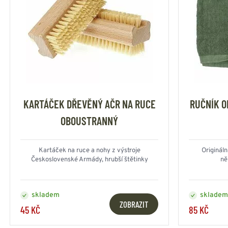
KARTÁČEK DŘEVĚNÝ AČR NA RUCE
RUČNÍK O
OBOUSTRANNÝ
Kartáček na ruce a nohy z výstroje
Originál
Československé Armády, hrubší štětinky
ně
skladem
skladem
ZOBRAZIT
45 KČ
85 KČ