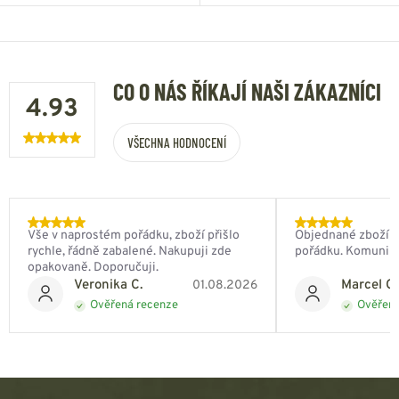
CO O NÁS ŘÍKAJÍ NAŠI ZÁKAZNÍCI
4.93
VŠECHNA HODNOCENÍ
Vše v naprostém pořádku, zboží přišlo
Objednané zboží do
rychle, řádně zabalené. Nakupuji zde
pořádku. Komunik
opakovaně. Doporučuji.
Veronika C.
Marcel Ch
01.08.2026
Ověřená recenze
Ověřená