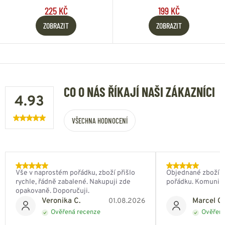
225 KČ
199 KČ
ZOBRAZIT
ZOBRAZIT
CO O NÁS ŘÍKAJÍ NAŠI ZÁKAZNÍCI
4.93
VŠECHNA HODNOCENÍ
Vše v naprostém pořádku, zboží přišlo
Objednané zboží do
rychle, řádně zabalené. Nakupuji zde
pořádku. Komunik
opakovaně. Doporučuji.
Veronika C.
Marcel Ch
01.08.2026
Ověřená recenze
Ověřená