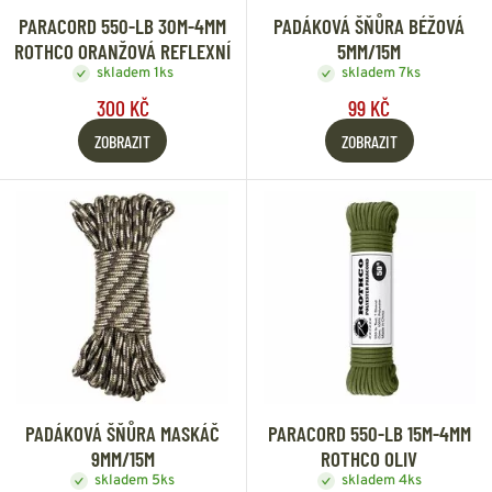
PARACORD 550-LB 30M-4MM
PADÁKOVÁ ŠŇŮRA BÉŽOVÁ
ROTHCO ORANŽOVÁ REFLEXNÍ
5MM/15M
skladem 1ks
skladem 7ks
300 KČ
99 KČ
ZOBRAZIT
ZOBRAZIT
PADÁKOVÁ ŠŇŮRA MASKÁČ
PARACORD 550-LB 15M-4MM
9MM/15M
ROTHCO OLIV
skladem 5ks
skladem 4ks