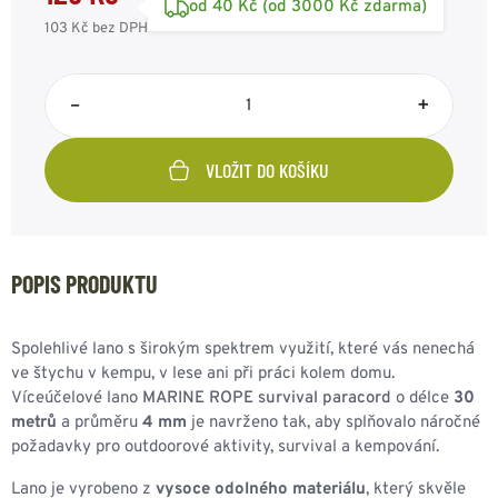
od 40 Kč (od 3000 Kč zdarma)
103 Kč
bez DPH
–
+
VLOŽIT DO KOŠÍKU
POPIS PRODUKTU
Spolehlivé lano s širokým spektrem využití, které vás nenechá
ve štychu v kempu, v lese ani při práci kolem domu.
Víceúčelové lano
MARINE ROPE survival paracord
o délce
30
metrů
a průměru
4 mm
je navrženo tak, aby splňovalo náročné
požadavky pro outdoorové aktivity, survival a kempování.
Lano je vyrobeno z
vysoce odolného materiálu
, který skvěle