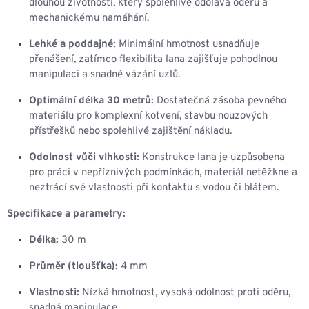
dlouhou životností, který spolehlivě odolává oděru a
mechanickému namáhání.
Lehké a poddajné:
Minimální hmotnost usnadňuje
přenášení, zatímco flexibilita lana zajišťuje pohodlnou
manipulaci a snadné vázání uzlů.
Optimální délka 30 metrů:
Dostatečná zásoba pevného
materiálu pro komplexní kotvení, stavbu nouzových
přístřešků nebo spolehlivé zajištění nákladu.
Odolnost vůči vlhkosti:
Konstrukce lana je uzpůsobena
pro práci v nepříznivých podmínkách, materiál netěžkne a
neztrácí své vlastnosti při kontaktu s vodou či blátem.
Specifikace a parametry:
Délka:
30 m
Průměr (tloušťka):
4 mm
Vlastnosti:
Nízká hmotnost, vysoká odolnost proti oděru,
snadná manipulace