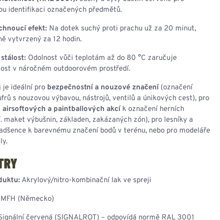
u identifikaci označených předmětů.
chnoucí efekt:
Na dotek suchý proti prachu už za 20 minut,
ě vytvrzený za 12 hodin.
 stálost:
Odolnost vůči teplotám až do 80 °C zaručuje
vost v náročném outdoorovém prostředí.
 je ideální pro
bezpečnostní a nouzové značení
(označení
ufrů s nouzovou výbavou, nástrojů, ventilů a únikových cest), pro
 airsoftových a paintballových akcí
k označení herních
ř. maket výbušnin, základen, zakázaných zón), pro lesníky a
adšence k barevnému značení bodů v terénu, nebo pro modeláře
ly.
TRY
duktu:
Akrylový/nitro-kombinační lak ve spreji
MFH (Německo)
ignální červená (SIGNALROT) – odpovídá normě RAL 3001