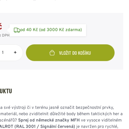
SPOJOVACÍ PRVKY
ZIMNÍ PŘEVLEČNÍKY
SAKA
RUSKÁ ARMÁDA
OSTATNÍ
OSTATNÍ
AMERICKÁ ARMÁDA
KAMUFLÁŽNÍ
ODZNAKY - OSTATNÍ
POTŘEBY
VÝLOŽKY
č
HODNOSTI
od 40 Kč (od 3000 Kč zdarma)
z DPH
+
VLOŽIT DO KOŠÍKU
UNIČNÍ BEDNY
PUŠKOHLEDY
PASKY - KŠANDY -
OBUV - PONOŽKY -
BATERKY - ČELOVKY -
DRAVOTNÍ POTŘEBY
REKY
PŘÍSLUŠENSTVÍ
SVÍTIDLA
VOJENSKÝ ORIGINÁL
PEVNÉ PŘIBLÍŽENÍ
OPASEK TENKÝ
DESIGNOVÉ A
OBUV POLNÍ
VARIABILNÍ
ČELOVÉ SVÍTILNY
LÉKÁRNIČKY
OPASEK ŠIROKÝ
STYLOVÉ
OBUV ZIMNÍ
PŘIBLÍŽENÍ
BATERKY
OBVAZY a ŠKRTIDLA
KŠANDY - ŠLE
OBUV OSTATNÍ
DOPLŇKY
POMOCNÝ MATERIÁL
DUKTU
TREKY - POPRUHY
HOLINKY - GUMÁKY -
OSTATNÍ
BRAŠNY, IFAK
OSTATNÍ
GALOŠE
OSTATNÍ POTŘEBY
PONOŽKY
a své výstroji či v terénu jasně označit bezpečnostní prvky,
ČISTÍCÍ
materiál, nebo zviditelnit důležité body během taktických her a
PROSTŘEDKY
 scénářů?
Sprej od německé značky MFH
ve vysoce viditelném
STÉLKY - VLOŽKY
ALROT (RAL 3001 / Signální červená)
je navržen pro rychlé,