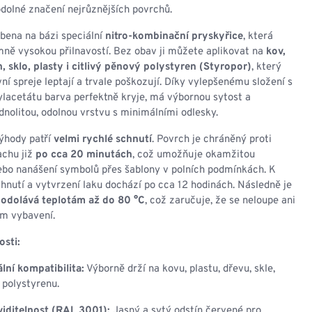
NESMEKY -
odolné značení nejrůznějších povrchů.
protiskluzové návleky
KAMAŠE - holeňové
bena na bázi speciální
nitro-kombinační pryskyřice
, která
návleky
ně vysokou přilnavostí. Bez obav ji můžete aplikovat na
kov,
OSTATNÍ
 sklo, plasty i citlivý pěnový polystyren (Styropor)
, který
PŘÍSLUŠENSTVÍ
ní spreje leptají a trvale poškozují. Díky vylepšenému složení s
lacetátu barva perfektně kryje, má výbornou sytost a
nolitou, odolnou vrstvu s minimálními odlesky.
výhody patří
velmi rychlé schnutí
. Povrch je chráněný proti
achu již
po cca 20 minutách
, což umožňuje okamžitou
ERMOPRÁDLO
VESTY
ebo nanášení symbolů přes šablony v polních podmínkách. K
nutí a vytvrzení laku dochází po cca 12 hodinách. Následně je
VESTY LETNÍ
a
odolává teplotám až do 80 °C
, což zaručuje, že se neloupe ani
NEZATEPLENÉ
m vybavení.
VESTY ZATEPLENÉ
osti:
lní kompatibilita:
Výborně drží na kovu, plastu, dřevu, skle,
 polystyrenu.
iditelnost (RAL 3001):
Jasný a sytý odstín červené pro