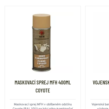
MASKOVACÍ SPREJ MFH 400ML
VOJENSK
COYOTE
Maskovací sprej MFH v oblíbeném odstínu
Vojenská bar