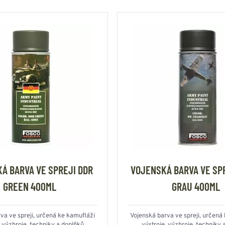
Á BARVA VE SPREJI DDR
VOJENSKÁ BARVA VE SPR
GREEN 400ML
GRAU 400ML
va ve spreji, určená ke kamufláži
Vojenská barva ve spreji, určená