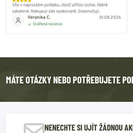
Vše v naprostém pořádku, zboží přišlo rychle, řádně
zabalené. Nakupuji zde opakovaně. Doporučuji.
Veronika C.
01.08.2026
Ověřená recenze
MÁTE OTÁZKY NEBO POTŘEBUJETE PO
NENECHTE SI UJÍT ŽÁDNOU AK