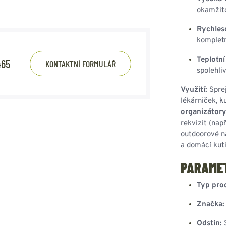
okamžito
Rychles
kompletn
Teplotní
465
KONTAKTNÍ FORMULÁŘ
spolehli
Využití:
Sprej
lékárniček, k
organizátory
rekvizit (nap
outdoorové n
a domácí kuti
PARAME
Typ pro
Značka:
Odstín:
S