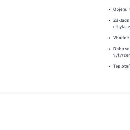
Objem:
4
Základní
ethylace
Vhodné 
Doba sc
vytvrzen
Teplotní 