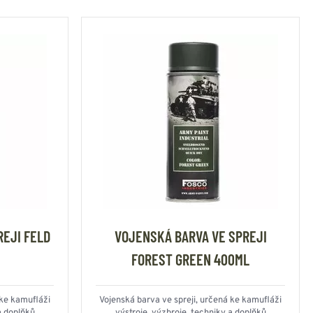
EJI FELD
VOJENSKÁ BARVA VE SPREJI
FOREST GREEN 400ML
 ke kamufláži
Vojenská barva ve spreji, určená ke kamufláži