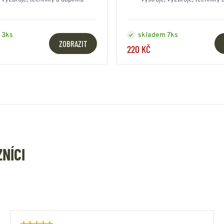
, výzbroje, techniky a doplňků
výstroje, výzbroje, techniky 
 3ks
skladem 7ks
ZOBRAZIT
220 KČ
ZNÍCI