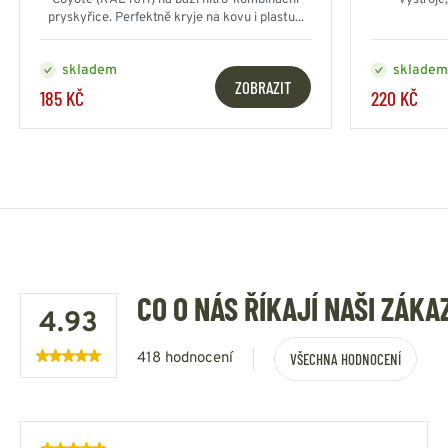
Coyote (RAL 1011) na bázi nitro-kombinační
výstroje
pryskyřice. Perfektně kryje na kovu i plastu...
skladem
skladem
ZOBRAZIT
185 KČ
220 KČ
CO O NÁS ŘÍKAJÍ NAŠI ZÁKA
4.93
418 hodnocení
VŠECHNA HODNOCENÍ