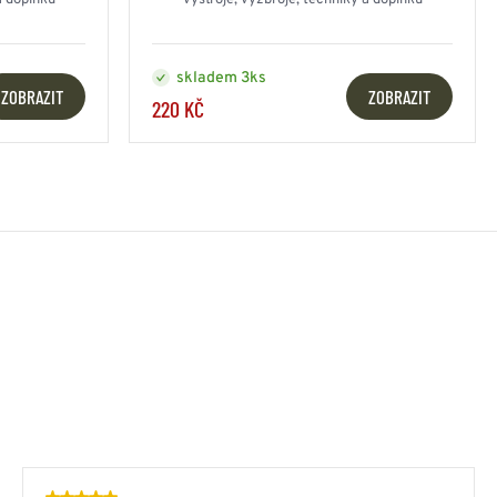
a doplňků
výstroje, výzbroje, techniky a doplňků
skladem 3ks
ZOBRAZIT
ZOBRAZIT
220 KČ