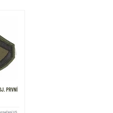
J. PRVNÍ
označení US