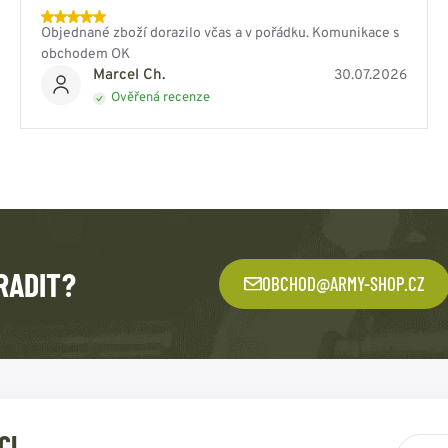
Objednané zboží dorazilo včas a v pořádku. Komunikace s
obchodem OK
Marcel Ch.
30.07.2026
Ověřená recenze
RADIT?
OBCHOD@ARMY-SHOP.CZ
CI