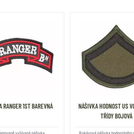
A RANGER 1ST BAREVNÁ
NÁŠIVKA HODNOST US VO
TŘÍDY BOJOVÁ
inovaně vyšívaná nášivka
Rukávová nášivka hodnostního 