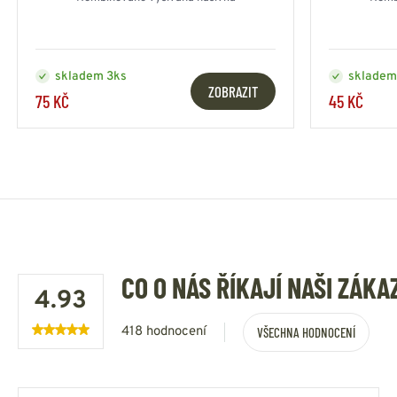
skladem 3ks
skladem
ZOBRAZIT
75 KČ
45 KČ
CO O NÁS ŘÍKAJÍ NAŠI ZÁKA
4.93
418 hodnocení
VŠECHNA HODNOCENÍ