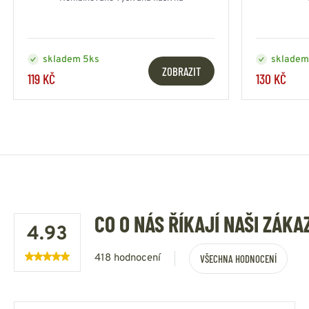
skladem 5ks
skladem
ZOBRAZIT
119 KČ
130 KČ
CO O NÁS ŘÍKAJÍ NAŠI ZÁKA
4.93
418 hodnocení
VŠECHNA HODNOCENÍ