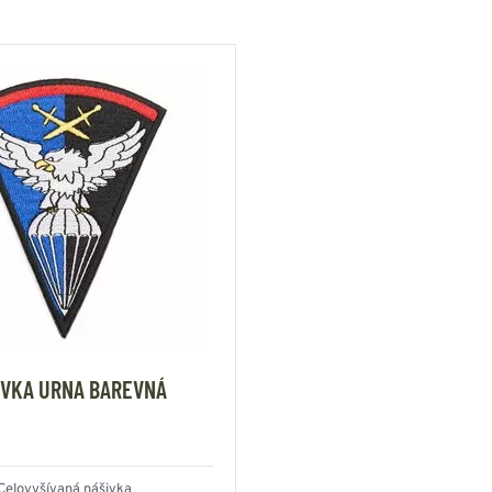
IVKA URNA BAREVNÁ
Celovyšívaná nášivka