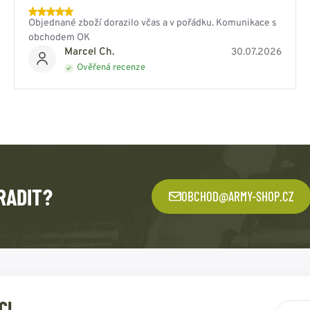
Objednané zboží dorazilo včas a v pořádku. Komunikace s
obchodem OK
Marcel Ch.
30.07.2026
Ověřená recenze
RADIT?
OBCHOD@ARMY-SHOP.CZ
CI