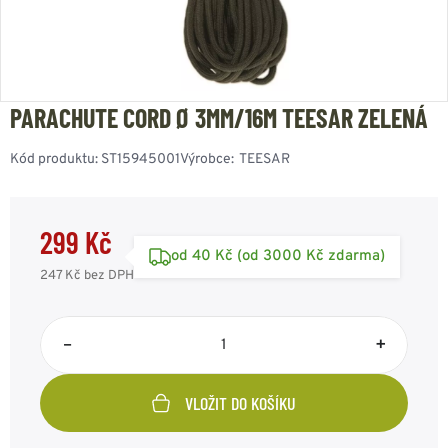
PARACHUTE CORD Ø 3MM/16M TEESAR ZELENÁ
Kód produktu:
ST15945001
Výrobce:
TEESAR
299 Kč
od 40 Kč (od 3000 Kč zdarma)
247 Kč
bez DPH
–
+
VLOŽIT DO KOŠÍKU