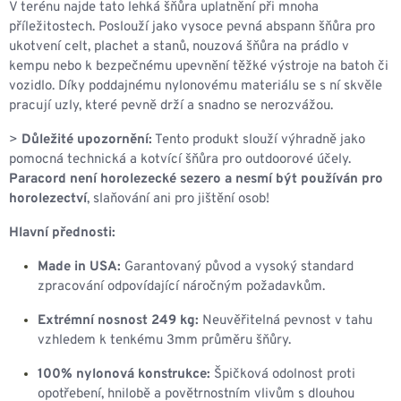
V terénu najde tato lehká šňůra uplatnění při mnoha
příležitostech. Poslouží jako vysoce pevná abspann šňůra pro
ukotvení celt, plachet a stanů, nouzová šňůra na prádlo v
kempu nebo k bezpečnému upevnění těžké výstroje na batoh či
vozidlo. Díky poddajnému nylonovému materiálu se s ní skvěle
pracují uzly, které pevně drží a snadno se nerozvážou.
>
Důležité upozornění:
Tento produkt slouží výhradně jako
pomocná technická a kotvící šňůra pro outdoorové účely.
Paracord není horolezecké sezero a nesmí být používán pro
horolezectví
, slaňování ani pro jištění osob!
Hlavní přednosti:
Made in USA:
Garantovaný původ a vysoký standard
zpracování odpovídající náročným požadavkům.
Extrémní nosnost 249 kg:
Neuvěřitelná pevnost v tahu
vzhledem k tenkému 3mm průměru šňůry.
100% nylonová konstrukce:
Špičková odolnost proti
opotřebení, hnilobě a povětrnostním vlivům s dlouhou