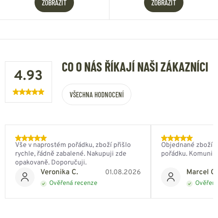
ZOBRAZIT
ZOBRAZIT
CO O NÁS ŘÍKAJÍ NAŠI ZÁKAZNÍCI
4.93
VŠECHNA HODNOCENÍ
Vše v naprostém pořádku, zboží přišlo
Objednané zboží do
rychle, řádně zabalené. Nakupuji zde
pořádku. Komunik
opakovaně. Doporučuji.
Veronika C.
Marcel Ch
01.08.2026
Ověřená recenze
Ověřená