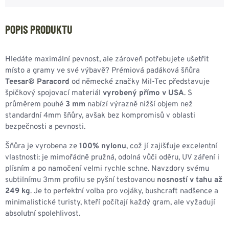
POPIS PRODUKTU
Hledáte maximální pevnost, ale zároveň potřebujete ušetřit
místo a gramy ve své výbavě? Prémiová padáková šňůra
Teesar® Paracord
od německé značky Mil-Tec představuje
špičkový spojovací materiál
vyrobený přímo v USA
. S
průměrem pouhé
3 mm
nabízí výrazně nižší objem než
standardní 4mm šňůry, avšak bez kompromisů v oblasti
bezpečnosti a pevnosti.
Šňůra je vyrobena ze
100% nylonu
, což jí zajišťuje excelentní
vlastnosti: je mimořádně pružná, odolná vůči oděru, UV záření i
plísním a po namočení velmi rychle schne. Navzdory svému
subtilnímu 3mm profilu se pyšní testovanou
nosností v tahu až
249 kg
. Je to perfektní volba pro vojáky, bushcraft nadšence a
minimalistické turisty, kteří počítají každý gram, ale vyžadují
absolutní spolehlivost.