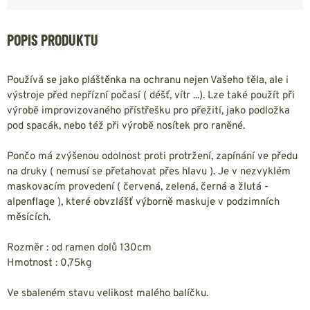
POPIS PRODUKTU
Používá se jako pláštěnka na ochranu nejen Vašeho těla, ale i
výstroje před nepřízní počasí ( déšť, vítr ...). Lze také použít při
výrobě improvizovaného přístřešku pro přežití, jako podložka
pod spacák, nebo též při výrobě nosítek pro raněné.
Pončo má zvýšenou odolnost proti protržení, zapínání ve předu
na druky ( nemusí se přetahovat přes hlavu ). Je v nezvyklém
maskovacím provedení ( červená, zelená, černá a žlutá -
alpenflage ), které obvzlášť výborně maskuje v podzimních
měsících.
Rozměr : od ramen dolů 130cm
Hmotnost : 0,75kg
Ve sbaleném stavu velikost malého balíčku.