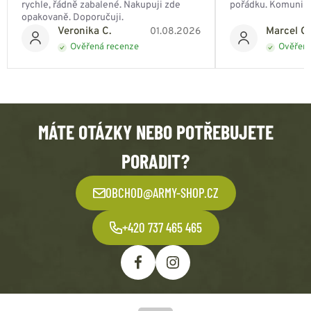
rychle, řádně zabalené. Nakupuji zde
pořádku. Komunik
opakovaně. Doporučuji.
Veronika C.
Marcel Ch
01.08.2026
Ověřená recenze
Ověřená
MÁTE OTÁZKY NEBO POTŘEBUJETE
PORADIT?
OBCHOD@ARMY-SHOP.CZ
+420 737 465 465