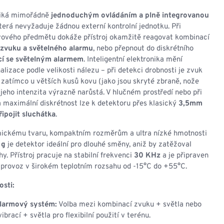
NESMEKY -
protiskluzové návleky
niká mimořádně
jednoduchým ovládáním a plně integrovanou
KAMAŠE - holeňové
která nevyžaduje žádnou externí kontrolní jednotku. Při
návleky
ovového předmětu dokáže přístroj okamžitě reagovat kombinací
OSTATNÍ
zvuku a světelného alarmu
, nebo přepnout do diskrétního
PŘÍSLUŠENSTVÍ
cí se světelným alarmem
. Inteligentní elektronika mění
nalizace podle velikosti nálezu – při detekci drobnosti je zvuk
, zatímco u větších kusů kovu (jako jsou skryté zbraně, nože
jeho intenzita výrazně narůstá. V hlučném prostředí nebo při
 maximální diskrétnost lze k detektoru přes klasický
3,5mm
ERMOPRÁDLO
VESTY
ipojit sluchátka
.
ickému tvaru, kompaktním rozměrům a ultra nízké hmotnosti
VESTY LETNÍ
 g
je detektor ideální pro dlouhé směny, aniž by zatěžoval
NEZATEPLENÉ
hy. Přístroj pracuje na stabilní frekvenci
30 KHz
a je připraven
VESTY ZATEPLENÉ
 provoz v širokém teplotním rozsahu od -15°C do +55°C.
osti:
alarmový systém:
Volba mezi kombinací zvuku + světla nebo
ibrací + světla pro flexibilní použití v terénu.