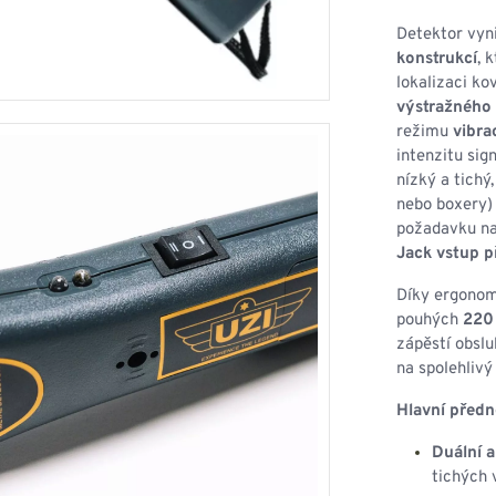
HOUPACÍ
HMYZU
OSTATNÍ
Detektor vy
IKRÝVKY
konstrukcí
, 
lokalizaci k
NSTVÍ
výstražného 
režimu
vibra
intenzitu sig
nízký a tichý
Y...
nebo boxery) 
požadavku na
OVOVÉ
SVETRY
T
Jack vstup př
AKTICKÉ
Díky ergonom
REVNÉ
STATNÍ
pouhých
220
VÉ
NÍ
zápěstí obslu
na spolehlivý
DOPLŇKY
Hlavní předn
Duální 
tichých v