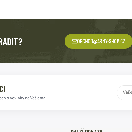
RADIT?
OBCHOD@ARMY-SHOP.CZ
CI
ách a novinky na Váš email.
DALŠÍ ODKAZY