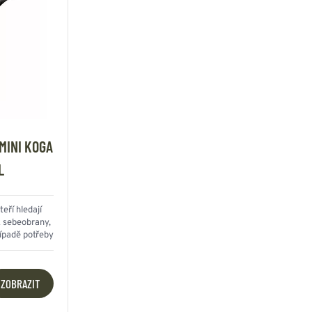
MINI KOGA
L
teří hledají
k sebeobrany,
řípadě potřeby
ZOBRAZIT