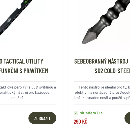
O TACTICAL UTILITY
SEBEOBRANNÝ NÁSTROJ 
FUNKČNÍ S PRAVÍTKEM
SD2 COLD-STEE
taktické pero 7v1 s LED svítilnou a
Tento nástroj je ideální pro ty, k
praktický nástroj pro každodenní
efektivní a nenápadný prostřede
použití
jenž lze snadno nosit a použít v p
skladem 1ks
ZOBRAZIT
290 KČ