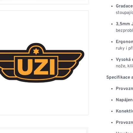
Gradace 
stoupajíc
3,5mm J
bezprobl
Ergonom
ruky i p
Vysoká c
nože, kl
Specifikace 
Provozn
Napájení
Konektiv
Provozní