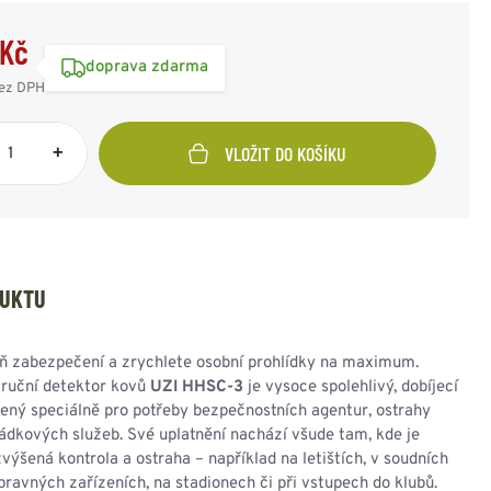
SPOJOVACÍ PRVKY
ZIMNÍ PŘEVLEČNÍKY
SAKA
RUSKÁ ARMÁDA
OSTATNÍ
OSTATNÍ
AMERICKÁ ARMÁDA
 Kč
KAMUFLÁŽNÍ
ODZNAKY - OSTATNÍ
doprava zdarma
POTŘEBY
VÝLOŽKY
ez DPH
HODNOSTI
+
VLOŽIT DO KOŠÍKU
UNIČNÍ BEDNY
PUŠKOHLEDY
PASKY - KŠANDY -
OBUV - PONOŽKY -
BATERKY - ČELOVKY -
DRAVOTNÍ POTŘEBY
REKY
PŘÍSLUŠENSTVÍ
SVÍTIDLA
VOJENSKÝ ORIGINÁL
PEVNÉ PŘIBLÍŽENÍ
OPASEK TENKÝ
DESIGNOVÉ A
OBUV POLNÍ
VARIABILNÍ
ČELOVÉ SVÍTILNY
LÉKÁRNIČKY
DUKTU
OPASEK ŠIROKÝ
STYLOVÉ
OBUV ZIMNÍ
PŘIBLÍŽENÍ
BATERKY
OBVAZY a ŠKRTIDLA
KŠANDY - ŠLE
OBUV OSTATNÍ
DOPLŇKY
POMOCNÝ MATERIÁL
TREKY - POPRUHY
HOLINKY - GUMÁKY -
OSTATNÍ
BRAŠNY, IFAK
ň zabezpečení a zrychlete osobní prohlídky na maximum.
OSTATNÍ
GALOŠE
OSTATNÍ POTŘEBY
 ruční detektor kovů
UZI HHSC-3
je vysoce spolehlivý, dobíjecí
PONOŽKY
žený speciálně pro potřeby bezpečnostních agentur, ostrahy
ČISTÍCÍ
ádkových služeb. Své uplatnění nachází všude tam, kde je
PROSTŘEDKY
ýšená kontrola a ostraha – například na letištích, v soudních
STÉLKY - VLOŽKY
ravných zařízeních, na stadionech či při vstupech do klubů.