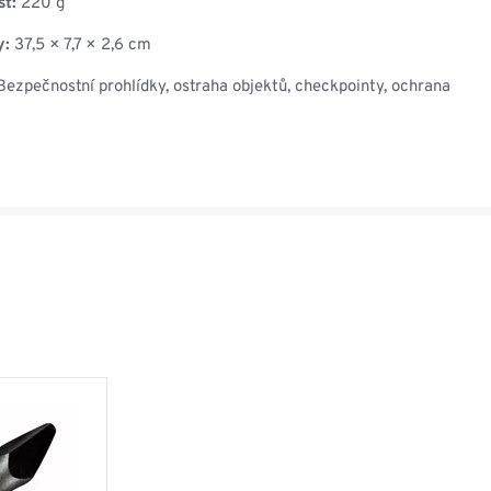
t:
220 g
y:
37,5 × 7,7 × 2,6 cm
ezpečnostní prohlídky, ostraha objektů, checkpointy, ochrana