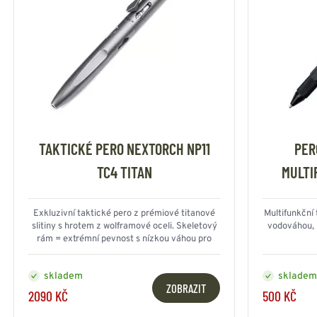
TAKTICKÉ PERO NEXTORCH NP11
PER
TC4 TITAN
MULTI
Exkluzivní taktické pero z prémiové titanové
Multifunkční 
slitiny s hrotem z wolframové oceli. Skeletový
vodováhou, 
rám = extrémní pevnost s nízkou váhou pro
sebeobranu a nouzové rozbití skla.
skladem
skladem
ZOBRAZIT
2090 KČ
500 KČ