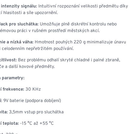
intenzity signálu:
Intuitivní rozpoznání velikosti předmětu díky
í hlasitosti a síle upozornění.
ack pro sluchátka:
Umožňuje plně diskrétní kontrolu nebo
émovou práci v rušném prostředí městských akcí.
ie a nízká váha:
Hmotnost pouhých 220 g minimalizuje únavu
ři celodenním nepřetržitém používání.
itlivost:
Bez problému odhalí skryté chladné i palné zbraně,
íče a další kovové předměty.
a parametry:
í frekvence:
30 KHz
:
9V baterie (podpora dobíjení)
ita:
3,5mm vstup pro sluchátka
 teplota:
-15 °C až +55 °C