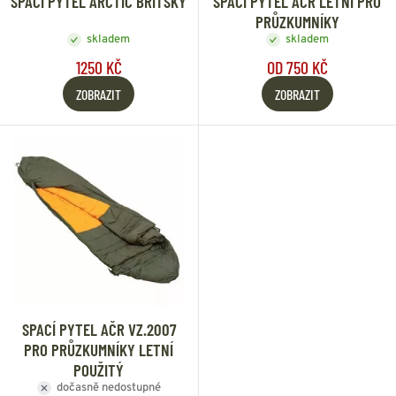
SPACÍ PYTEL ARCTIC BRITSKÝ
SPACÍ PYTEL AČR LETNÍ PRO
PRŮZKUMNÍKY
skladem
skladem
1250 KČ
OD 750 KČ
ZOBRAZIT
ZOBRAZIT
SPACÍ PYTEL AČR VZ.2007
PRO PRŮZKUMNÍKY LETNÍ
POUŽITÝ
dočasně nedostupné