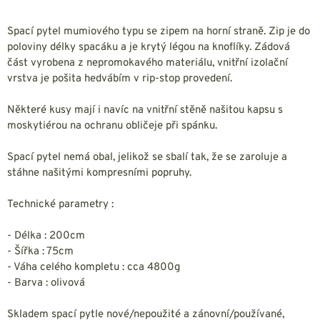
Spací pytel mumiového typu se zipem na horní straně. Zip je do
poloviny délky spacáku a je krytý légou na knoflíky. Zádová
část vyrobena z nepromokavého materiálu, vnitřní izolační
vrstva je pošita hedvábím v rip-stop provedení.
Některé kusy mají i navíc na vnitřní stěně našitou kapsu s
moskytiérou na ochranu obličeje při spánku.
Spací pytel nemá obal, jelikož se sbalí tak, že se zaroluje a
stáhne našitými kompresními popruhy.
Technické parametry :
- Délka : 200cm
- Šířka : 75cm
- Váha celého kompletu : cca 4800g
- Barva : olivová
Skladem spací pytle nové/nepoužité a zánovní/používané,