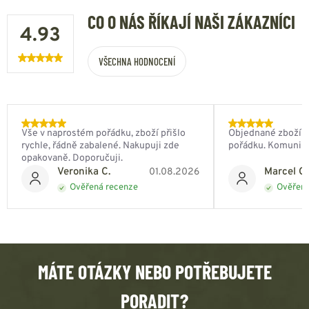
CO O NÁS ŘÍKAJÍ NAŠI ZÁKAZNÍCI
4.93
VŠECHNA HODNOCENÍ
Vše v naprostém pořádku, zboží přišlo
Objednané zboží do
rychle, řádně zabalené. Nakupuji zde
pořádku. Komunik
opakovaně. Doporučuji.
Veronika C.
Marcel Ch
01.08.2026
Ověřená recenze
Ověřená
MÁTE OTÁZKY NEBO POTŘEBUJETE
PORADIT?