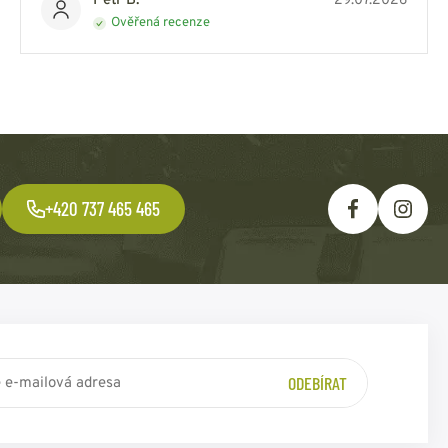
Petr B.
29.07.2026
Ověřená recenze
+420 737 465 465
ODEBÍRAT