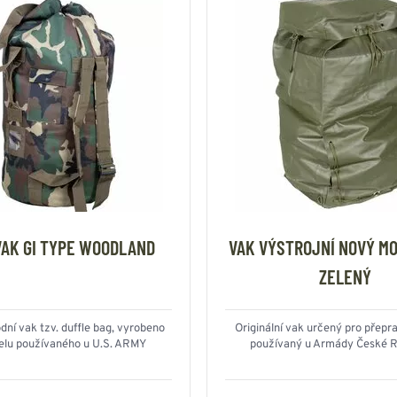
VAK GI TYPE WOODLAND
VAK VÝSTROJNÍ NOVÝ M
ZELENÝ
dní vak tzv. duffle bag, vyrobeno
Originální vak určený pro přepra
elu používaného u U.S. ARMY
používaný u Armády České R