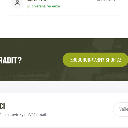
Marcel Ch.
30.07.2026
Ověřená recenze
RADIT?
OBCHOD@ARMY-SHOP.CZ
CI
ách a novinky na Váš email.