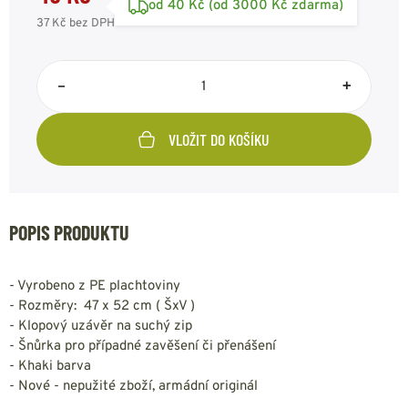
od 40 Kč (od 3000 Kč zdarma)
37 Kč
bez DPH
–
+
VLOŽIT DO KOŠÍKU
POPIS PRODUKTU
- Vyrobeno z PE plachtoviny
- Rozměry: 47 x 52 cm ( ŠxV )
- Klopový uzávěr na suchý zip
- Šnůrka pro případné zavěšení či přenášení
- Khaki barva
- Nové - nepužité zboží, armádní originál