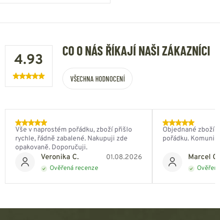
CO O NÁS ŘÍKAJÍ NAŠI ZÁKAZNÍCI
4.93
VŠECHNA HODNOCENÍ
Vše v naprostém pořádku, zboží přišlo
Objednané zboží do
rychle, řádně zabalené. Nakupuji zde
pořádku. Komunik
opakovaně. Doporučuji.
Veronika C.
Marcel Ch
01.08.2026
Ověřená recenze
Ověřená