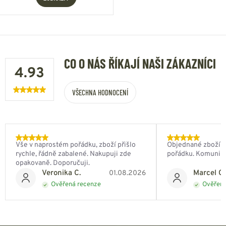
CO O NÁS ŘÍKAJÍ NAŠI ZÁKAZNÍCI
4.93
VŠECHNA HODNOCENÍ
Vše v naprostém pořádku, zboží přišlo
Objednané zboží do
rychle, řádně zabalené. Nakupuji zde
pořádku. Komunik
opakovaně. Doporučuji.
Veronika C.
Marcel Ch
01.08.2026
Ověřená recenze
Ověřená