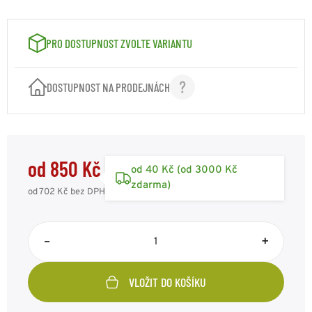
VELIKOST: XL
850 Kč
Kód: ST10706020XL
skladem 1ks
PRO DOSTUPNOST ZVOLTE VARIANTU
VELIKOST: XXL
850 Kč
Kód: ST10706020XXL
skladem 1ks
DOSTUPNOST NA PRODEJNÁCH
VELIKOST: 3XL
850 Kč
Kód: ST10706020XL3
skladem 1ks
od 850 Kč
od 40 Kč (od 3000 Kč
zdarma)
od 702 Kč
bez DPH
–
+
VLOŽIT DO KOŠÍKU