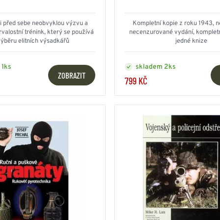
HOUPACÍ
HMYZU
OSTATNÍ
IKRÝVKY
i před sebe neobvyklou výzvu a
Kompletní kopie z roku 1943, 
rvalostní trénink, který se používá
necenzurované vydání, kompletn
výběru elitních výsadkářů
jedné knize
NSTVÍ
 1ks
skladem 2ks
ZOBRAZIT
799 KČ
Y...
OVOVÉ
SVETRY
T
AKTICKÉ
REVNÉ
STATNÍ
VÉ
NÍ
DOPLŇKY