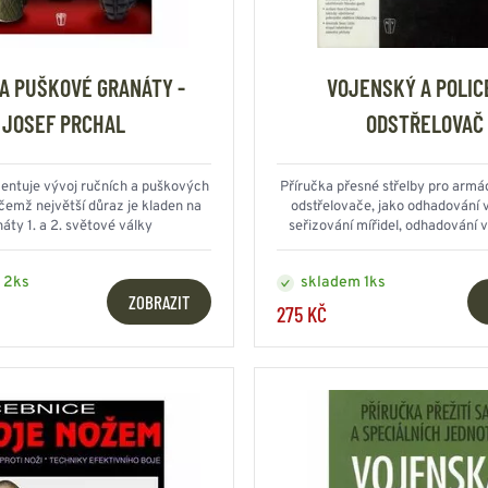
 A PUŠKOVÉ GRANÁTY -
VOJENSKÝ A POLIC
JOSEF PRCHAL
ODSTŘELOVAČ
ntuje vývoj ručních a puškových
Příručka přesné střelby pro armád
ičemž největší důraz je kladen na
odstřelovače, jako odhadování v
áty 1. a 2. světové války
seřizování mířidel, odhadování v
odstřelovačského deníku a
 2ks
skladem 1ks
ZOBRAZIT
275 KČ