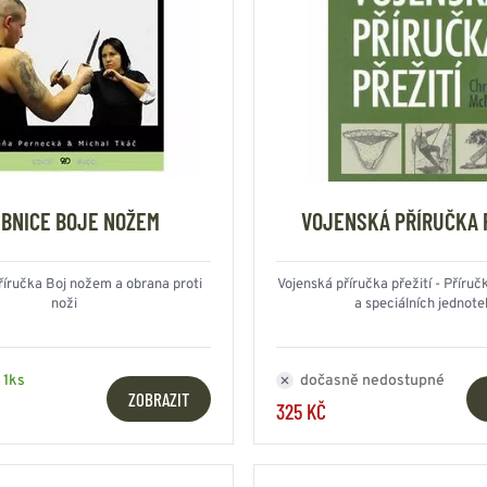
BNICE BOJE NOŽEM
VOJENSKÁ PŘÍRUČKA 
říručka Boj nožem a obrana proti
Vojenská příručka přežití - Příruč
noži
a speciálních jednote
 1ks
dočasně nedostupné
ZOBRAZIT
325 KČ