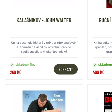
KALAŠNIKOV - JOHN WALTER
RUČNÍ
Kniha obsahuje historii vzniku a zdokonalování
Kniha dokume
automatů Kalašnikov od roku 1945 do
granátů, př
současnosti, takticko-technické
gran
charakteristiky 157 modelů a modifikací
ručních palních zbraní
skladem 1ks
skladem
ZOBRAZIT
269 KČ
499 KČ