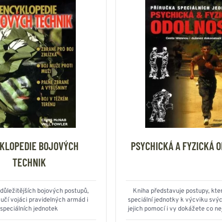
KLOPEDIE BOJOVÝCH
PSYCHICKÁ A FYZICKÁ 
TECHNIK
důležitějších bojových postupů,
Kniha představuje postupy, kter
učí vojáci pravidelných armád i
speciální jednotky k výcviku svý
speciálních jednotek
jejich pomocí i vy dokážete co ne
svoji duševní i tělesnou ko