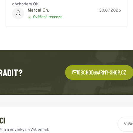
obchodem OK
Marcel Ch.
30.07.2026
Ověřená recenze
RADIT?
OBCHOD@ARMY-SHOP.CZ
CI
ách a novinky na Váš email.