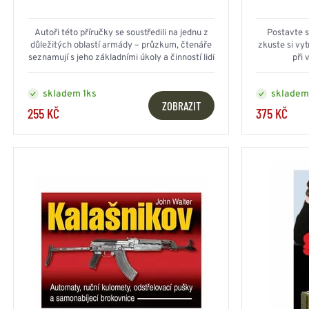
ZIMNÍ ČEPICE -
HAMAKY - 
KULICHY
SÍTĚ
ZIMNÍ ČEPICE -
DEKY - PŘ
Autoři této příručky se soustředili na jednu z
Postavte s
Akce
důležitých oblastí armády – průzkum, čtenáře
zkuste si vyt
BERANICE
OSTATNÍ
seznamují s jeho základními úkoly a činností lidí
při 
BARETY
PŘÍSLUŠE
– průzkumníků.
BRIGADÝRKY
Doporučujeme
LODIČKY
skladem 1ks
skladem
ZOBRAZIT
255 KČ
375 KČ
DALEKOHLEDY - NOČNÍ
Doprodej
HELMY - PŘILB
VIDĚNÍ - DÁLKOMĚRY
DALEKOHLEDY
HELMY - K
RUKAVICE
KOŠILE
NOČNÍ VIDĚNÍ
HELMY - T
FILTROVAT
DÁLKOMĚRY
TAKTICKÉ RUKAVICE
JEDNOBA
HELMY - O
ODPOSLECH
ZIMNÍ RUKAVICE
MASKÁČO
KAMUFLÁŽ
OSTATNÍ
POTAHY
MASKY
OSTATNÍ 