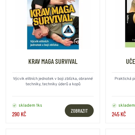
KRAV MAGA SURVIVAL
UČE
Výcvik elitních jednotek v boji zblízka, obranné
Praktická p
techniky, techniky úderů a kopů
skladem 1ks
skladem
ZOBRAZIT
290 KČ
245 KČ