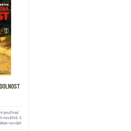
ODOLNOST
é používají
ch nováčků. S
jlépe rozvíjet
ndici.