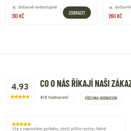
dočasně nedostupné
dočasně
ZOBRAZIT
310 KČ
260 KČ
CO O NÁS ŘÍKAJÍ NAŠI ZÁKA
4.93
418 hodnocení
VŠECHNA HODNOCENÍ
Vše v naprostém pořádku, zboží přišlo rychle, řádně