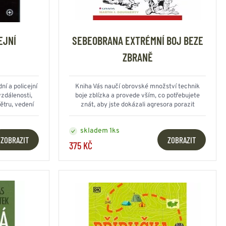
EJNÍ
SEBEOBRANA EXTRÉMNÍ BOJ BEZE
ZBRANĚ
ní a policejní
Kniha Vás naučí obrovské množství technik
zdálenosti,
boje zblízka a provede vším, co potřebujete
ětru, vedení
znát, aby jste dokázali agresora porazit
td...
skladem 1ks
ZOBRAZIT
ZOBRAZIT
375 KČ