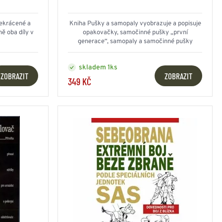
NESMEKY -
protiskluzové návleky
KAMAŠE - holeňové
nekrácené a
Kniha Pušky a samopaly vyobrazuje a popisuje
ě oba díly v
opakovačky, samočinné pušky „první
návleky
generace“, samopaly a samočinné pušky
OSTATNÍ
„druhé generace“ – automaty (útočné pušky)
PŘÍSLUŠENSTVÍ
skladem 1ks
ZOBRAZIT
ZOBRAZIT
349 KČ
ERMOPRÁDLO
VESTY
VESTY LETNÍ
NEZATEPLENÉ
VESTY ZATEPLENÉ